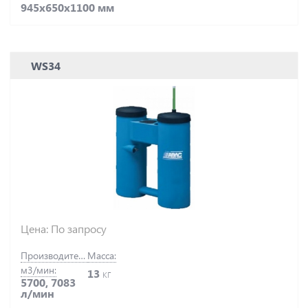
945х650х1100 мм
WS34
Цена: По запросу
Производительность,
Масса:
м3/мин:
13
кг
5700, 7083
л/мин