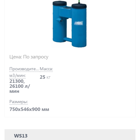
Цена: По запросу
Производительность,
Масса:
м3/мин:
25
кг
21300,
26100 л/
мин
Размеры:
750х546х900 мм
WS13