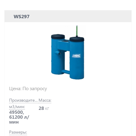
WS297
Цена: По запросу
Производительность,
Масса:
м3/мин:
28
кг
49500,
61200 л/
мин
Размеры: