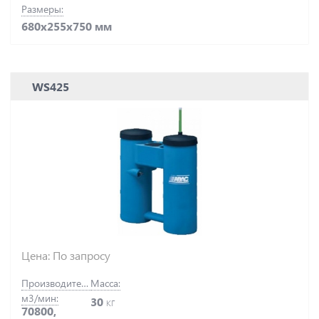
Размеры:
680х255х750 мм
WS425
Цена: По запросу
Производительность,
Масса:
м3/мин:
30
кг
70800,