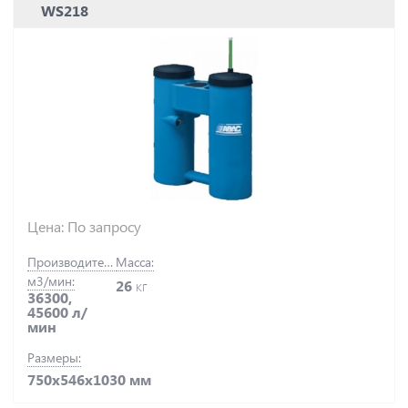
WS218
Цена: По запросу
Производительность,
Масса:
м3/мин:
26
кг
36300,
45600 л/
мин
Размеры:
750х546х1030 мм