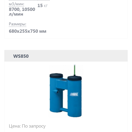
м3/мин:
15
кг
8700, 10500
л/мин
Размеры:
680х255х750 мм
WS850
Цена: По запросу