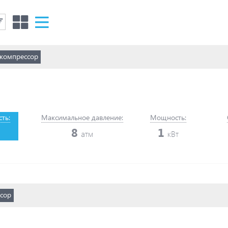
компрессор
ть:
Максимальное давление:
Мощность:
8
1
атм
кВт
сор