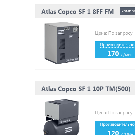
Atlas Copco SF 1 8FF FM
компр
Цена: По запросу
Производительнос
170
л/мин
Atlas Copco SF 1 10P TM(500)
Цена: По запросу
Производительнос
120
л/мин