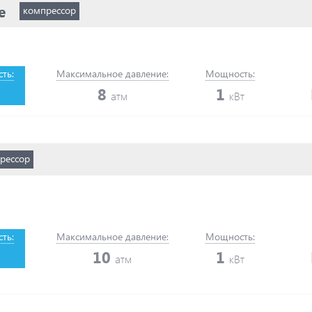
е
компрессор
ть:
Максимальное давление:
Мощность:
8
1
атм
кВт
рессор
ть:
Максимальное давление:
Мощность:
10
1
атм
кВт