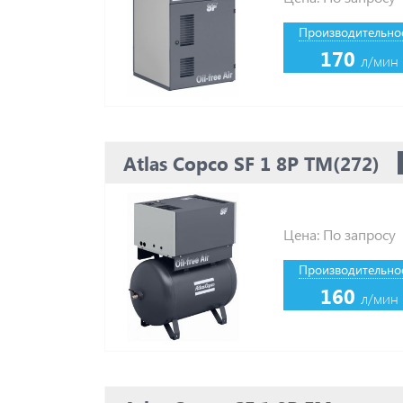
Производительнос
170
л/мин
Atlas Copco SF 1 8P TM(272)
Цена: По запросу
Производительнос
160
л/мин