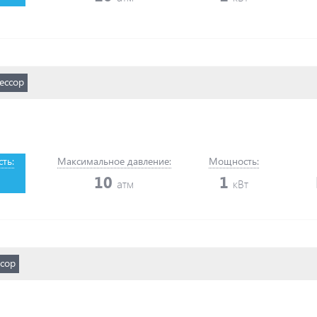
ессор
ть:
Максимальное давление:
Мощность:
10
1
атм
кВт
сор