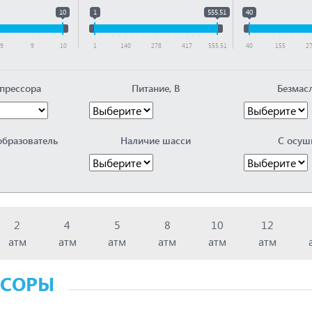
10
1
555.51
40
9
9
10
1
140
278
417
555.51
40
155
2
прессора
Питание, В
Безмас
образователь
Наличие шасси
С осуш
2
4
5
8
10
12
атм
атм
атм
атм
атм
атм
ССОРЫ