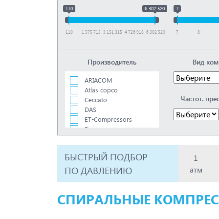
110
6 302 520
7
110
1 575 713
3 151 315
4 726 918
6 302 520
7
8
Производитель
Вид ком
ARIACOM
Atlas copco
Частот. пре
Ceccato
DAS
ET-Compressors
Fini
KraftMachine
Remeza
БЫСТРЫЙ ПОДБОР
1
Renner
Spitzenreiter
ПО ДАВЛЕНИЮ
атм
Xeleron
ЗИФ
СПИРАЛЬНЫЕ КОМПРЕ