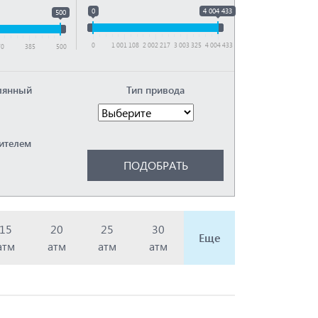
0
4 004 433
500
0
1 001 108
2 002 217
3 003 325
4 004 433
70
385
500
лянный
Тип привода
ителем
15
20
25
30
Еще
атм
атм
атм
атм