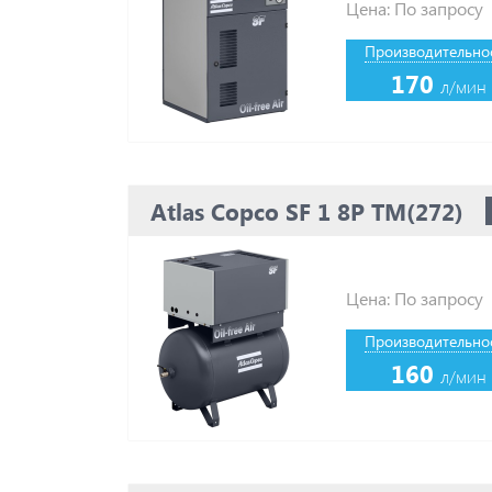
Цена: По запросу
Производительнос
170
л/мин
Atlas Copco SF 1 8P TM(272)
Цена: По запросу
Производительнос
160
л/мин