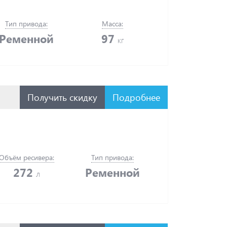
Тип привода:
Масса:
Ременной
97
кг
Получить скидку
Подробнее
Объём ресивера:
Тип привода:
272
Ременной
л