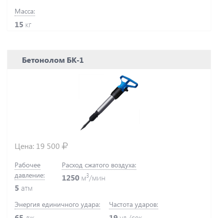
Масса:
15
кг
Бетонолом БК-1
Цена:
19 500
Рабочее
Расход сжатого воздуха:
давление:
3
1250
м
/мин
5
атм
Энергия единичного удара:
Частота ударов:
65
дж
19
уд./сек