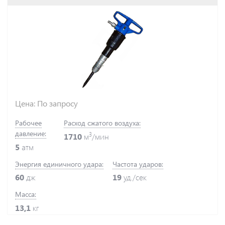
Цена: По запросу
Рабочее
Расход сжатого воздуха:
давление:
3
1710
м
/мин
5
атм
Энергия единичного удара:
Частота ударов:
60
дж
19
уд./сек
Масса:
13,1
кг