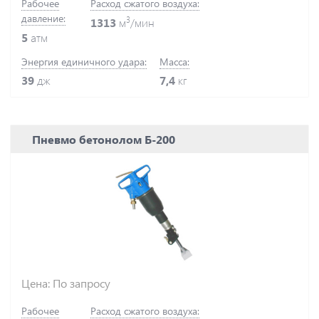
Рабочее
Расход сжатого воздуха:
давление:
3
1313
м
/мин
5
атм
Энергия единичного удара:
Масса:
39
дж
7,4
кг
Пневмо бетонолом Б-200
Цена: По запросу
Рабочее
Расход сжатого воздуха: