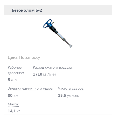
Бетонолом Б-2
Цена: По запросу
Рабочее
Расход сжатого воздуха:
давление:
3
1710
м
/мин
5
атм
Энергия единичного удара:
Частота ударов:
80
дж
15,5
уд./сек
Масса:
14,1
кг