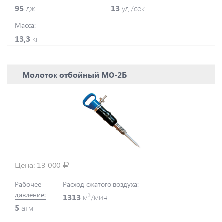
95
дж
13
уд./сек
Масса:
13,3
кг
Молоток отбойный МО-2Б
Цена:
13 000
Рабочее
Расход сжатого воздуха:
давление:
3
1313
м
/мин
5
атм