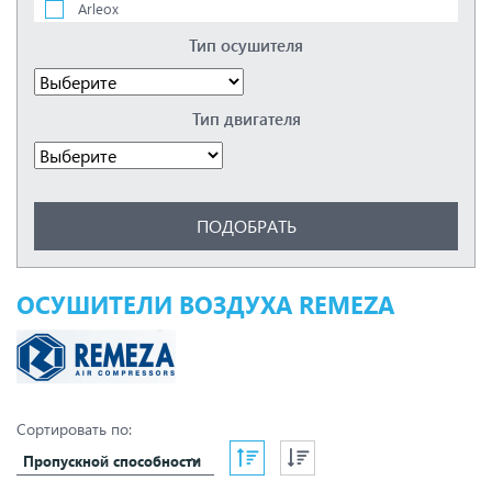
Arleox
Atlas copco
Тип осушителя
Atmos
ATS
Berg
Тип двигателя
Ceccato
Comaro
Comprag
CrossAir
Dalgakiran
Dali
DAS
Ekomak
ET-Compressors
ОСУШИТЕЛИ ВОЗДУХА REMEZA
Fiac
Fini
Friulai
Friulair
GMP
Hansmann
Сортировать по:
Harrison
Пропускной способности
IRONMAC
KraftMachine