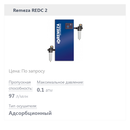
Kraftmann
Remeza REDC 2
Magnus
Mark
Master Blast
Mikropor
OMI
OZEN
REMACS
Remeza
Renner
Spitzenreiter
Unitech
Цена: По запросу
Vortex
Xeleron
Пропускная
Максимальное давление:
Бежецкий
способность:
0.1
атм
ДЗ СИЛА
97
л/мин
ЗИФ
РКЗ
Тип осушителя:
Адсорбционный