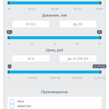
60
84 212
168 364
252 515
336 667
Давление, атм
0.1
50
0.1
13
25
38
50
Цена, руб
0
21 378 333
0
5 344 583
10 689 166
16 033 750
21 378 333
Производитель
Abac
ARIACOM