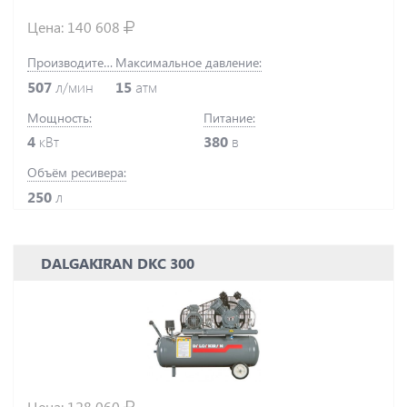
Цена:
140 608
Производительность:
Максимальное давление:
507
л/мин
15
атм
Мощность:
Питание:
4
кВт
380
в
Объём ресивера:
250
л
DALGAKIRAN DKC 300
Цена:
128 060