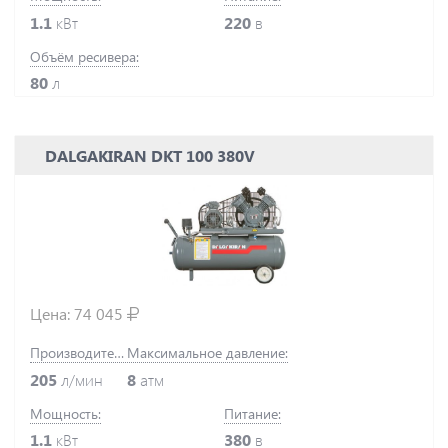
1.1
кВт
220
в
Объём ресивера:
80
л
DALGAKIRAN DKT 100 380V
Цена:
74 045
Производительность:
Максимальное давление:
205
л/мин
8
атм
Мощность:
Питание:
1.1
кВт
380
в