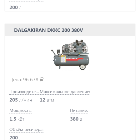
200
л
DALGAKIRAN DKKC 200 380V
Цена:
96 678
Производительность:
Максимальное давление:
205
л/мин
12
атм
Мощность:
Питание:
1.5
кВт
380
в
Объём ресивера:
200
л