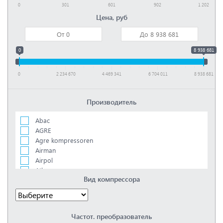
0
301
601
902
1 202
Цена, руб
0
8 938 681
0
2 234 670
4 469 341
6 704 011
8 938 681
Производитель
Abac
AGRE
Agre kompressoren
Airman
Airpol
Atlas copco
Вид компрессора
Bambi
Boge
Ceccato
Comprag
Частот. преобразователь
Concorde