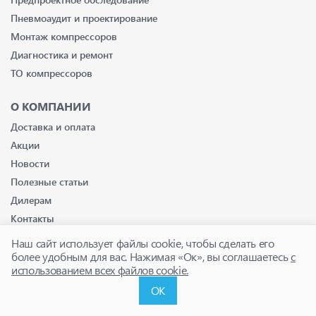
Пневмоаудит и проектирование
Монтаж компрессоров
Диагностика и ремонт
ТО компрессоров
О КОМПАНИИ
Доставка и оплата
Акции
Новости
Полезные статьи
Дилерам
Контакты
Наш сайт использует файлы cookie, чтобы сделать его
КОНТАКТЫ
более удобным для вас. Нажимая «Ок», вы соглашаетесь
с
Московская обл., Люберецкий район, Красково, ул. Карла
использованием всех файлов cookie.
Маркса д. 117, Лит. Б
ОК
E-mail:
zakaz@kompressor.ru