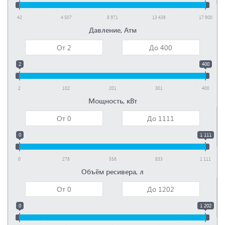
42
4 507
8 971
13 436
17 900
Давление, Атм
2
400
2
102
201
301
400
Мощность, кВт
0
1 111
0
278
556
833
1 111
Объём ресивера, л
0
1 202