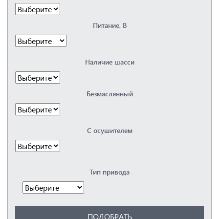
Dalgakiran
Elitech
Питание, В
Fiac
Fini
Fubag
Hertz
Наличие шасси
Kaeser
Remeza
Renner
Безмаслянный
Spitzenreiter
Vortex
Бежецкий
ЗИФ
С осушителем
Орёлкомпрессормаш
ПКСД
РКЗ
Тип привода