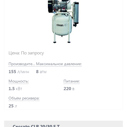
Цена: По запросу
Производительность:
Максимальное давление:
155
л/мин
8
атм
Мощность:
Питание:
1.5
кВт
220
в
Объём ресивера:
25
л
Ceccato CLR 20/30 S T