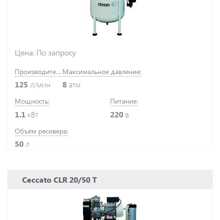
Цена: По запросу
Производительность:
Максимальное давление:
125
л/мин
8
атм
Мощность:
Питание:
1.1
кВт
220
в
Объём ресивера:
50
л
Ceccato CLR 20/50 T