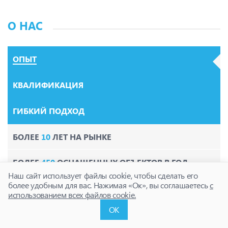
О НАС
ОПЫТ
КВАЛИФИКАЦИЯ
ГИБКИЙ ПОДХОД
БОЛЕЕ
10
ЛЕТ НА РЫНКЕ
БОЛЕЕ
450
ОСНАЩЕННЫХ ОБЪЕКТОВ В ГОД
Наш сайт использует файлы cookie, чтобы сделать его
более удобным для вас. Нажимая «Ок», вы соглашаетесь
с
БОЛЕЕ
1000
СТАНЦИЙ ВВЕДЕННЫХ В
использованием всех файлов cookie.
ЭКСПЛУАТАЦИЮ
ОК