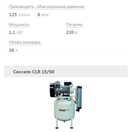
Производительность:
Максимальное давление:
125
л/мин
8
атм
Мощность:
Питание:
1.1
кВт
220
в
Объём ресивера:
30
л
Ceccato CLR 15/50