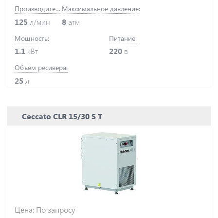
Производительность:
Максимальное давление:
125
л/мин
8
атм
Мощность:
Питание:
1.1
кВт
220
в
Объём ресивера:
25
л
Ceccato CLR 15/30 S T
Цена: По запросу