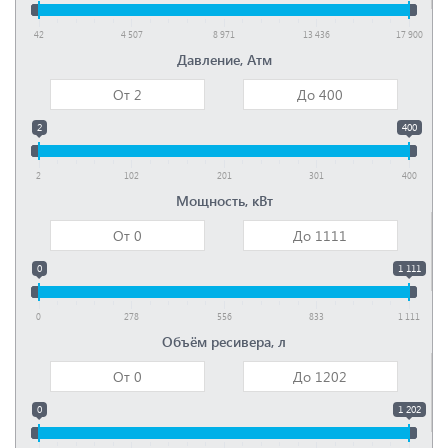
42
4 507
8 971
13 436
17 900
Давление, Атм
2
400
2
102
201
301
400
Мощность, кВт
0
1 111
0
278
556
833
1 111
Объём ресивера, л
0
1 202