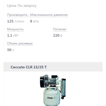
Цена: По запросу
Производительность:
Максимальное давление:
125
л/мин
8
атм
Мощность:
Питание:
1.1
кВт
220
в
Объём ресивера:
50
л
Ceccato CLR 15/25 T