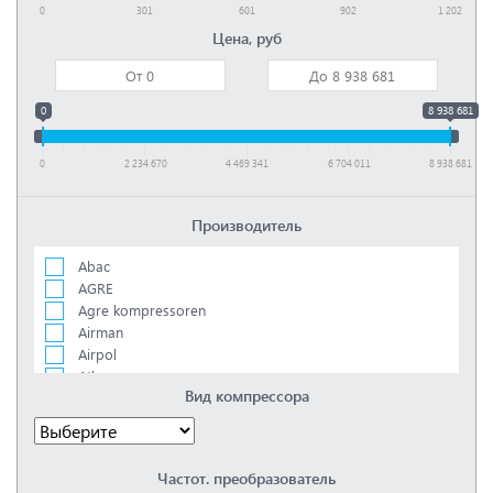
0
301
601
902
1 202
Цена, руб
0
8 938 681
0
2 234 670
4 469 341
6 704 011
8 938 681
Производитель
Abac
AGRE
Agre kompressoren
Airman
Airpol
Atlas copco
Вид компрессора
Bambi
Boge
Ceccato
Comprag
Частот. преобразователь
Concorde