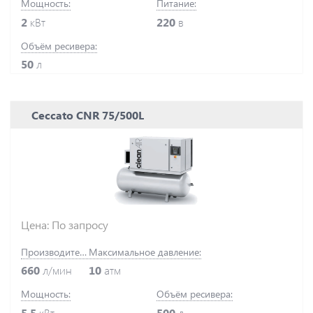
Мощность:
Питание:
2
кВт
220
в
Объём ресивера:
50
л
Ceccato CNR 75/500L
Цена: По запросу
Производительность:
Максимальное давление:
660
л/мин
10
атм
Мощность:
Объём ресивера:
5.5
кВт
500
л