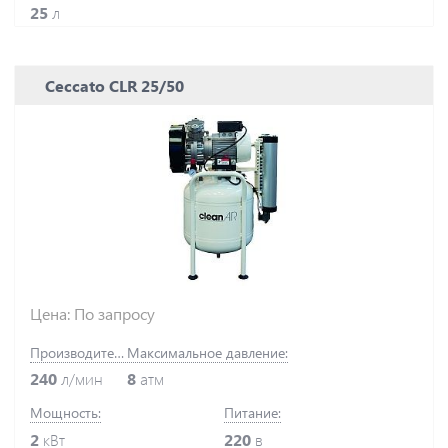
25
л
Ceccato CLR 25/50
Цена: По запросу
Производительность:
Максимальное давление:
240
л/мин
8
атм
Мощность:
Питание:
2
кВт
220
в