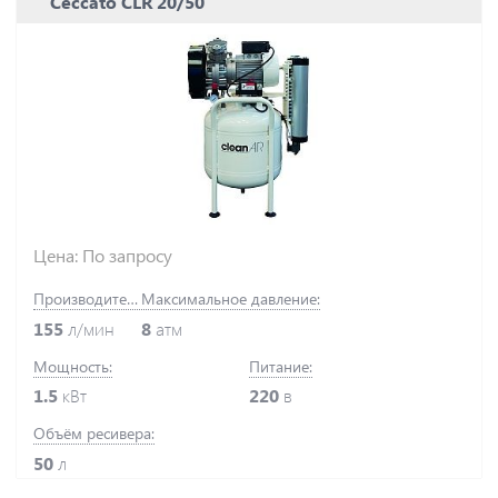
Ceccato CLR 20/50
Цена: По запросу
Производительность:
Максимальное давление:
155
л/мин
8
атм
Мощность:
Питание:
1.5
кВт
220
в
Объём ресивера:
50
л