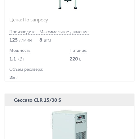
Цена: По запросу
Производительность:
Максимальное давление:
125
л/мин
8
атм
Мощность:
Питание:
1.1
кВт
220
в
Объём ресивера:
25
л
Ceccato CLR 15/30 S