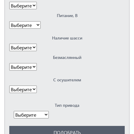
Dalgakiran
Elitech
Питание, В
Fiac
Fini
Fubag
Hertz
Наличие шасси
Kaeser
Remeza
Renner
Безмаслянный
Spitzenreiter
Vortex
Бежецкий
ЗИФ
С осушителем
Орёлкомпрессормаш
ПКСД
РКЗ
Тип привода