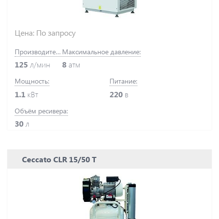
Цена: По запросу
Производительность:
Максимальное давление:
125
л/мин
8
атм
Мощность:
Питание:
1.1
кВт
220
в
Объём ресивера:
30
л
Ceccato CLR 15/50 T