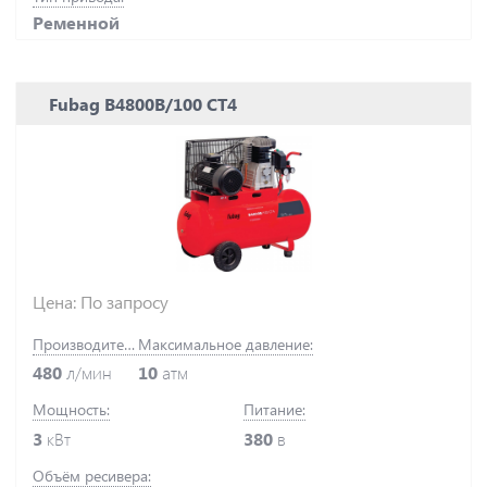
Ременной
Fubag B4800В/100 СТ4
Цена: По запросу
Производительность:
Максимальное давление:
480
л/мин
10
атм
Мощность:
Питание:
3
кВт
380
в
Объём ресивера: