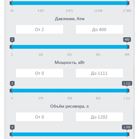
42
4 507
8 971
13 436
17 900
Давление, Атм
2
400
2
102
201
301
400
Мощность, кВт
0
1 111
0
278
556
833
1 111
Объём ресивера, л
0
1 202