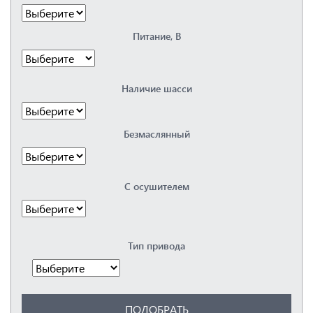
Dalgakiran
Elitech
Питание, В
Fiac
Fini
Fubag
Hertz
Наличие шасси
Kaeser
Remeza
Renner
Безмаслянный
Spitzenreiter
Vortex
Бежецкий
ЗИФ
С осушителем
Орёлкомпрессормаш
ПКСД
РКЗ
Тип привода