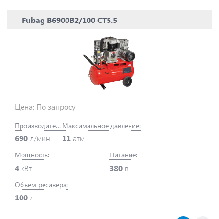
Fubag B6900B2/100 СT5.5
Цена: По запросу
Производительность:
Максимальное давление:
690
л/мин
11
атм
Мощность:
Питание:
4
кВт
380
в
Объём ресивера:
100
л