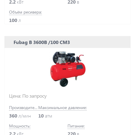
2.2
кВт
220
в
Объём ресивера:
100
л
Fubag B 3600B /100 СМ3
Цена: По запросу
Производительность:
Максимальное давление:
360
л/мин
10
атм
Мощность:
Питание:
2.2
кВт
220
в