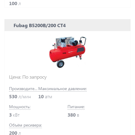
100
л
Fubag B5200B/200 СТ4
Цена: По запросу
Производительность:
Максимальное давление:
530
л/мин
10
атм
Мощность:
Питание:
3
кВт
380
в
Объём ресивера:
200
л