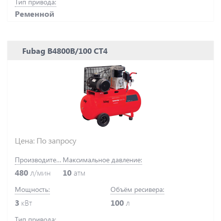
Тип привода:
Ременной
Fubag В4800В/100 СТ4
Цена: По запросу
Производительность:
Максимальное давление:
480
л/мин
10
атм
Мощность:
Объём ресивера:
3
кВт
100
л
Тип привода: