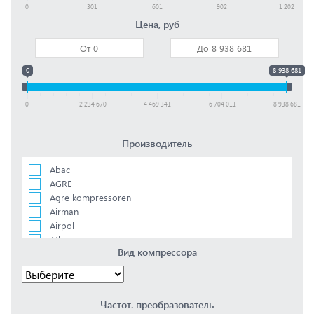
0
301
601
902
1 202
Цена, руб
0
8 938 681
0
2 234 670
4 469 341
6 704 011
8 938 681
Производитель
Abac
AGRE
Agre kompressoren
Airman
Airpol
Atlas copco
Вид компрессора
Bambi
Boge
Ceccato
Comprag
Частот. преобразователь
Concorde