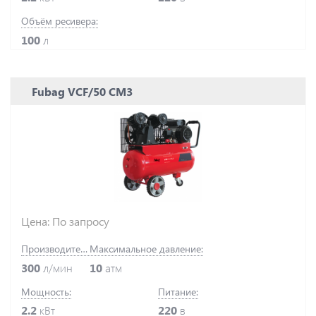
Объём ресивера:
100
л
Fubag VCF/50 СM3
Цена: По запросу
Производительность:
Максимальное давление:
300
л/мин
10
атм
Мощность:
Питание:
2.2
кВт
220
в