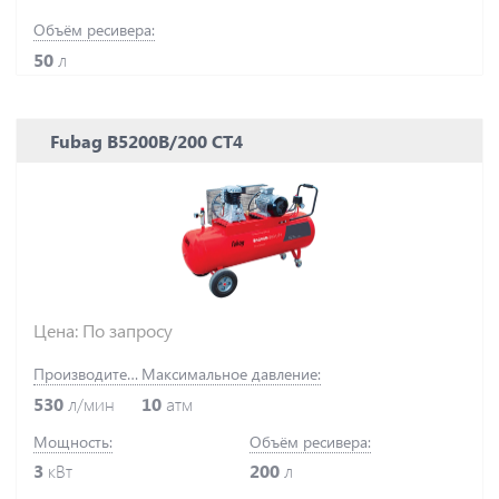
Объём ресивера:
50
л
Fubag B5200B/200 СТ4
Цена: По запросу
Производительность:
Максимальное давление:
530
л/мин
10
атм
Мощность:
Объём ресивера:
3
кВт
200
л