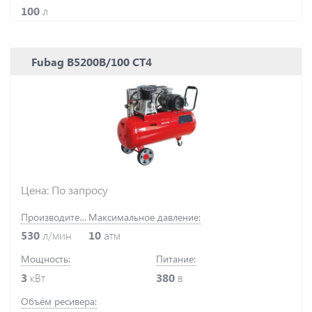
100
л
Fubag B5200B/100 СТ4
Цена: По запросу
Производительность:
Максимальное давление:
530
л/мин
10
атм
Мощность:
Питание:
3
кВт
380
в
Объём ресивера: