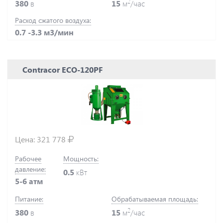
2
380
в
15
м
/час
Расход сжатого воздуха:
0.7 -3.3 м3/мин
Contracor ECO-120PF
Цена:
321 778
Рабочее
Мощность:
давление:
0.5
кВт
5-6 атм
Питание:
Обрабатываемая площадь:
2
380
в
15
м
/час