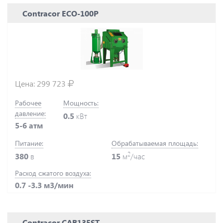
Contracor ECO-100P
Цена:
299 723
Рабочее
Мощность:
давление:
0.5
кВт
5-6 атм
Питание:
Обрабатываемая площадь:
2
380
в
15
м
/час
Расход сжатого воздуха:
0.7 -3.3 м3/мин
Contracor CAB135ST