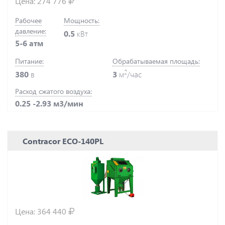
Цена:
274 776
Рабочее
Мощность:
давление:
0.5
кВт
5-6 атм
Питание:
Обрабатываемая площадь:
2
380
в
3
м
/час
Расход сжатого воздуха:
0.25 -2.93 м3/мин
Contracor ECO-140PL
Цена:
364 440