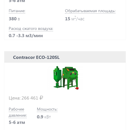
5-6 атм
Питание:
Обрабатываемая площадь:
2
380
в
15
м
/час
Расход сжатого воздуха:
0.7 -3.3 м3/мин
Contracor ECO-120SL
Цена:
266 461
Рабочее
Мощность:
давление:
0.9
кВт
5-6 атм