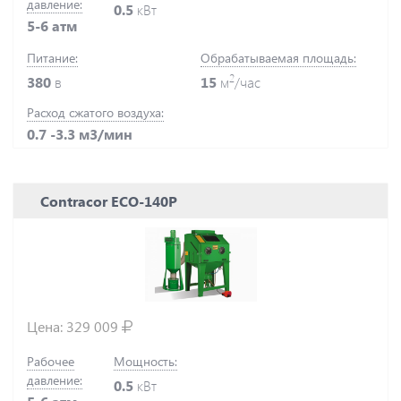
давление:
0.5
кВт
5-6 атм
Питание:
Обрабатываемая площадь:
2
380
в
15
м
/час
Расход сжатого воздуха:
0.7 -3.3 м3/мин
Contracor ECO-140P
Цена:
329 009
Рабочее
Мощность:
давление:
0.5
кВт