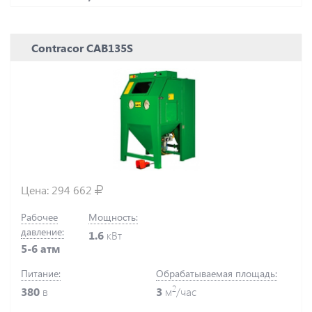
Contracor CAB135S
Цена:
294 662
Рабочее
Мощность:
давление:
1.6
кВт
5-6 атм
Питание:
Обрабатываемая площадь:
2
380
в
3
м
/час