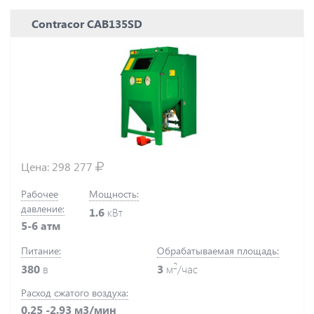
Contracor CAB135SD
Цена:
298 277
Рабочее
Мощность:
давление:
1.6
кВт
5-6 атм
Питание:
Обрабатываемая площадь:
2
380
в
3
м
/час
Расход сжатого воздуха:
0.25 -2.93 м3/мин