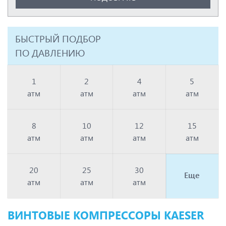
Kaeser
KraftMachine
Kraftmann
KTC
БЫСТРЫЙ ПОДБОР
Magnus
ПО ДАВЛЕНИЮ
Mark
Master Blast
OZEN
1
2
4
5
REMACS
атм
атм
атм
атм
Remeza
Renner
Spitzenreiter
Tamsan
8
10
12
15
Tecom
атм
атм
атм
атм
UCS
Vortex
Xeleron
20
25
30
Еще
Zammer
атм
атм
атм
Бежецкий
ДЗ СИЛА
Евразкомпрессор
ВИНТОВЫЕ КОМПРЕССОРЫ KAESER
ЗИФ
ММЗ