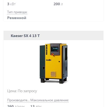
3
кВт
200
л
Тип привода:
Ременной
Kaeser SX 4 13 T
Цена: По запросу
Производительность:
Максимальное давление:
260
л/мин
13
атм