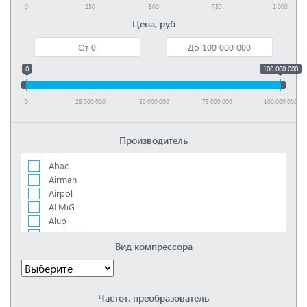
0
250
500
750
1 000
Цена, руб
0
100 000 000
0
25 000 000
50 000 000
75 000 000
100 000 000
Производитель
Abac
Airman
Airpol
ALMiG
Alup
ARIACOM
Вид компрессора
Arleox
Atlas copco
Atmos
Berg
Частот. преобразователь
Boge