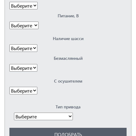
Ceccato
Chicago Pneumatic
Питание, В
Comaro
Comprag
CrossAir
Dalgakiran
Наличие шасси
Dali
DAS
Doosan
Безмаслянный
Ekomak
ET-Compressors
Fiac
Fini
С осушителем
Fubag
GMP
Hansmann
Harrison
Тип привода
Hertz
Hitachi
Ingersoll Rand
Ingro
IRONMAC