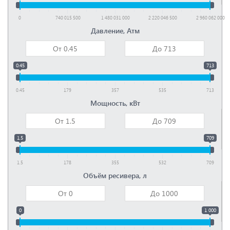
0
740 015 500
1 480 031 000
2 220 046 500
2 960 062 000
Давление, Атм
0.45
713
0.45
179
357
535
713
Мощность, кВт
1.5
709
1.5
178
355
532
709
Объём ресивера, л
0
1 000