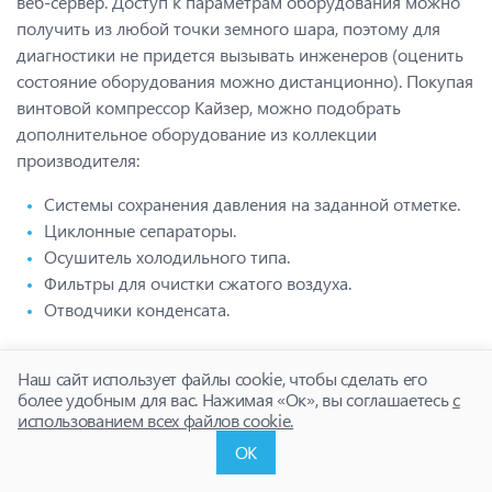
веб-сервер. Доступ к параметрам оборудования можно
получить из любой точки земного шара, поэтому для
диагностики не придется вызывать инженеров (оценить
состояние оборудования можно дистанционно). Покупая
винтовой компрессор Кайзер, можно подобрать
дополнительное оборудование из коллекции
производителя:
Системы сохранения давления на заданной отметке.
Циклонные сепараторы.
Осушитель холодильного типа.
Фильтры для очистки сжатого воздуха.
Отводчики конденсата.
СДЕЛАЙТЕ ЗАКАЗ ВСЕГО ЗА 5 МИНУТ
Наш сайт использует файлы cookie, чтобы сделать его
более удобным для вас. Нажимая «Ок», вы соглашаетесь
с
Компания «Компрессор.ру» является официальным
использованием всех файлов cookie.
дилером Kaeser и предлагает весь спектр оборудования
ОК
по лучшим расценкам в РФ. Оформить заказ и узнать все