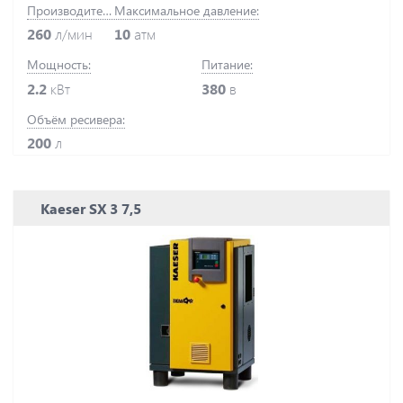
Производительность:
Максимальное давление:
260
л/мин
10
атм
Мощность:
Питание:
2.2
кВт
380
в
Объём ресивера:
200
л
Kaeser SX 3 7,5