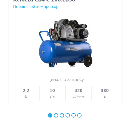
Поршневой компрессор
П
Цена: По запросу
2.2
10
420
380
кВт
атм
л/мин
в