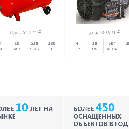
Цена:
54 574
Цена:
130 921
3
10
510
380
4
10
504
3
Вт
атм
л/мин
в
кВт
атм
л/мин
10
450
ОЛЕЕ
ЛЕТ НА
БОЛЕЕ
ЫНКЕ
ОСНАЩЕННЫХ
ОБЪЕКТОВ В ГОД