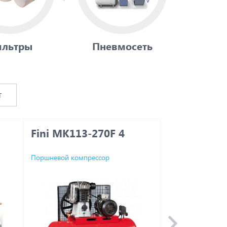
льтры
Пневмосеть
т
Fini MK113-270F 4
Atlas Copco
Power Pack
Поршневой компрессор
Поршневой компр