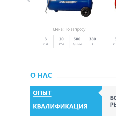
Цена: По запросу
3
10
500
380
кВт
атм
л/мин
в
к
О НАС
ОПЫТ
Б
Р
КВАЛИФИКАЦИЯ