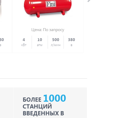
Цена: По запросу
Цена:
1
80
4
10
500
380
4
10
в
кВт
атм
л/мин
в
кВт
атм
1000
БОЛЕЕ
СТАНЦИЙ
ВВЕДЕННЫХ В