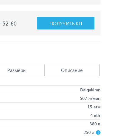
7-52-60
ПОЛУЧИТЬ КП
Размеры
Описание
Dalgakiran
507 л/мин
15 атм
4 кВт
380 в
250 л