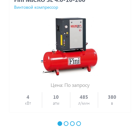
Винтовой компрессор
Ви
Цена: По запросу
4
10
485
380
кВт
атм
л/мин
в