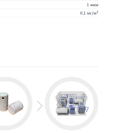
1 мкм
3
0.1 мг/м