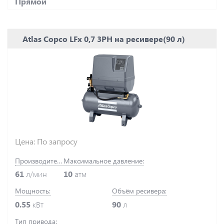
Прямой
Atlas Copco LFx 0,7 3PH на ресивере(90 л)
Цена: По запросу
Производительность:
Максимальное давление:
61
л/мин
10
атм
Мощность:
Объём ресивера:
0.55
кВт
90
л
Тип привода: