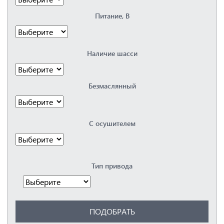
Elitech
Питание, В
Fiac
Fini
Fubag
Hertz
Наличие шасси
Kaeser
Remeza
Renner
Безмаслянный
Spitzenreiter
Vortex
Бежецкий
ЗИФ
С осушителем
Орёлкомпрессормаш
ПКСД
РКЗ
Тип привода