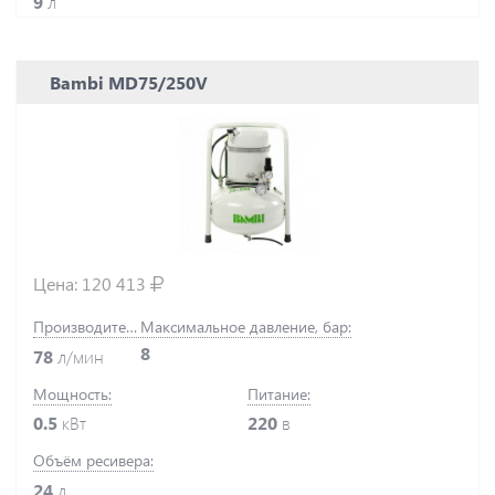
9
л
Bambi MD75/250V
Цена:
120 413
Производительность:
Максимальное давление, бар:
8
78
л/мин
Мощность:
Питание:
0.5
кВт
220
в
Объём ресивера:
24
л