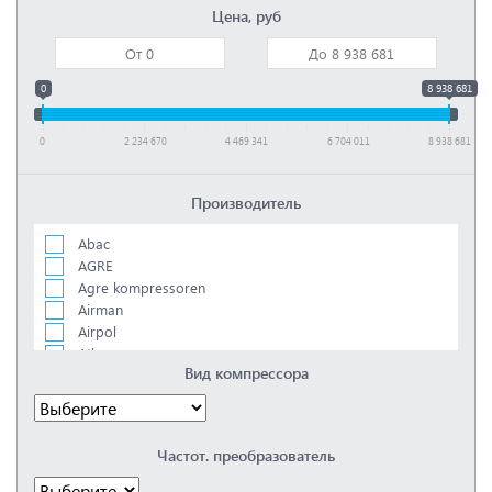
Цена, руб
0
8 938 681
0
2 234 670
4 469 341
6 704 011
8 938 681
Производитель
Abac
AGRE
Agre kompressoren
Airman
Airpol
Atlas copco
Вид компрессора
Bambi
Boge
Ceccato
Comprag
Частот. преобразователь
Concorde
Dalgakiran