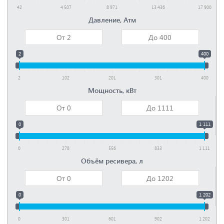
42
4 507
8 971
13 436
17 900
Давление, Атм
2
400
2
102
201
301
400
Мощность, кВт
0
1 111
0
278
556
833
1 111
Объём ресивера, л
0
1 202
0
301
601
902
1 202