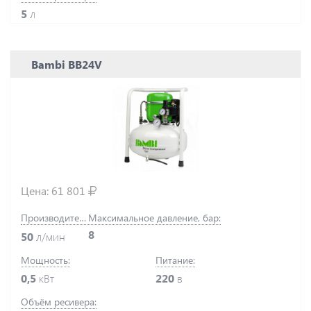
5
л
Bambi BB24V
Цена:
61 801
Производительность:
Максимальное давление, бар:
8
50
л/мин
Мощность:
Питание:
0,5
кВт
220
в
Объём ресивера: