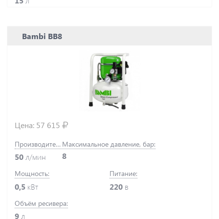
15
л
Bambi BB8
Цена:
57 615
Производительность:
Максимальное давление, бар:
8
50
л/мин
Мощность:
Питание:
0,5
кВт
220
в
Объём ресивера:
9
л