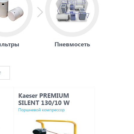
льтры
Пневмосеть
т
Kaeser PREMIUM
Ceccato CL
SILENT 130/10 W
Поршневой компрессор
Поршневой компр