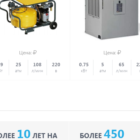
Цена:
Цена:
.9
25
108
220
0.75
5
65
2
Вт
атм
л/мин
в
кВт
атм
л/мин
10
450
ОЛЕЕ
ЛЕТ НА
БОЛЕЕ