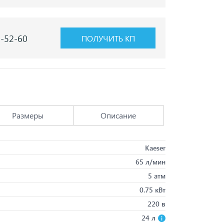
7-52-60
ПОЛУЧИТЬ КП
Размеры
Описание
Kaeser
65 л/мин
5 атм
0.75 кВт
220 в
24 л