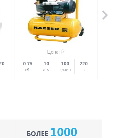
Цена:
Це
20
0.75
10
100
220
1.1
8
в
кВт
атм
л/мин
в
кВт
атм
1000
БОЛЕЕ