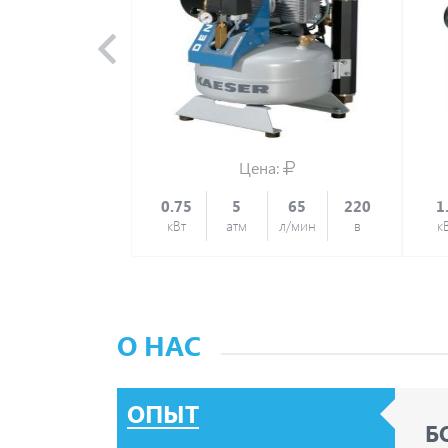
Цена:
0.75
5
65
220
1
кВт
атм
л/мин
в
к
О НАС
ОПЫТ
Б