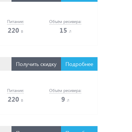
Питание:
Объём ресивера:
220
15
в
л
Получить скидку
Подробнее
Питание:
Объём ресивера:
220
9
в
л