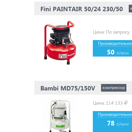
Fini PAINTAIR 50/24 230/50
Цена: По запросу
Производительнос
50
л/мин
Bambi MD75/150V
компрессор
Цена:
114 133
Производительнос
78
л/мин