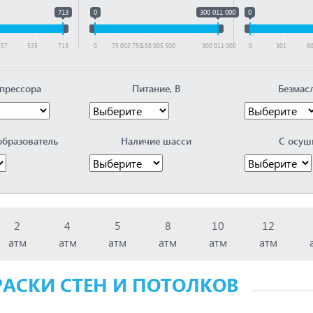
713
0
300 011 000
0
357
535
713
0
75 002 750
150 005 500
300 011 000
0
301
6
прессора
Питание, В
Безмас
образователь
Наличие шасси
С осуш
2
4
5
8
10
12
атм
атм
атм
атм
атм
атм
АСКИ СТЕН И ПОТОЛКОВ