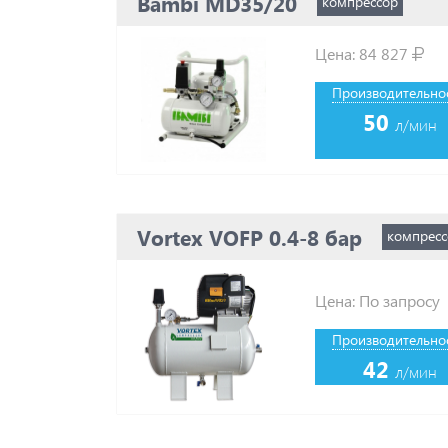
Bambi MD35/20
компрессор
Цена:
84 827
Производительнос
50
л/мин
Vortex VOFP 0.4-8 бар
компресс
Цена: По запросу
Производительнос
42
л/мин