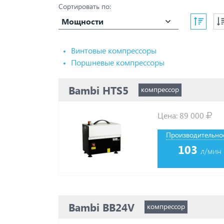
Сортировать по:
Chicago Pneumatic
Comaro
Мощности
Comprag
Concorde
CrossAir
Винтовые компрессоры
Dalgakiran
Поршневые компрессоры
Dali
DAS
Bambi HTS5
Doosan
компрессор
Ekomak
Elitech
Цена:
89 000
ET-Compressors
Fiac
Производительнос
Fini
103
Fubag
л/мин
GMP
Hansmann
Harrison
Hertz
Hitachi
Bambi BB24V
компрессор
Ingersoll Rand
Ingro