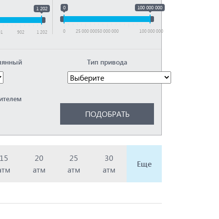
0
100 000 000
1 202
0
25 000 000
50 000 000
100 000 000
01
902
1 202
лянный
Тип привода
ителем
15
20
25
30
Еще
атм
атм
атм
атм