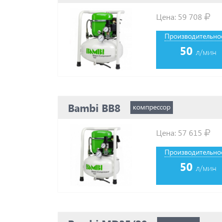
ММЗ
Цена:
59 708
Орёлкомпрессормаш
ПКСД
Производительнос
РКЗ
50
ЧКЗ
л/мин
Bambi BB8
компрессор
Цена:
57 615
Производительнос
50
л/мин