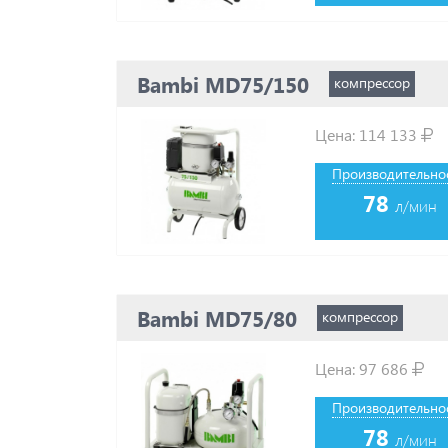
Bambi MD75/150
компрессор
Цена:
114 133
Производительнос
78
л/мин
Bambi MD75/80
компрессор
Цена:
97 686
Производительнос
78
л/мин