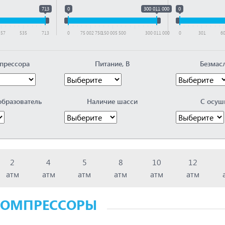
713
0
300 011 000
0
357
535
713
0
75 002 750
150 005 500
300 011 000
0
301
6
прессора
Питание, В
Безмас
образователь
Наличие шасси
С осуш
2
4
5
8
10
12
атм
атм
атм
атм
атм
атм
КОМПРЕССОРЫ