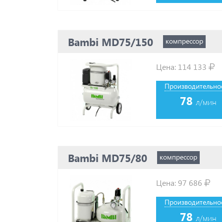
Bambi MD75/150
компрессор
Цена:
114 133
Производительнос
78
л/мин
Bambi MD75/80
компрессор
Цена:
97 686
Производительнос
78
л/мин