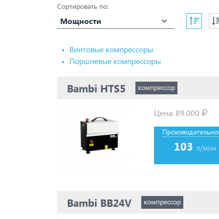
Сортировать по:
Chicago Pneumatic
Comaro
Мощности
Comprag
Concorde
CrossAir
Винтовые компрессоры
Dalgakiran
Поршневые компрессоры
Dali
DAS
Bambi HTS5
Doosan
компрессор
Ekomak
Elitech
Цена:
89 000
ET-Compressors
Fiac
Производительнос
Fini
103
Fubag
л/мин
GMP
Hansmann
Harrison
Hertz
Hitachi
Bambi BB24V
компрессор
Ingersoll Rand
Ingro