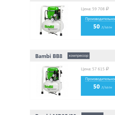
ММЗ
Цена:
59 708
Орёлкомпрессормаш
ПКСД
Производительнос
РКЗ
50
ЧКЗ
л/мин
Bambi BB8
компрессор
Цена:
57 615
Производительнос
50
л/мин