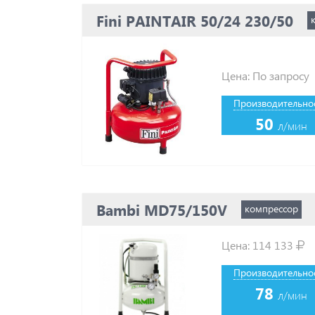
Fini PAINTAIR 50/24 230/50
Цена: По запросу
Производительнос
50
л/мин
Bambi MD75/150V
компрессор
Цена:
114 133
Производительнос
78
л/мин