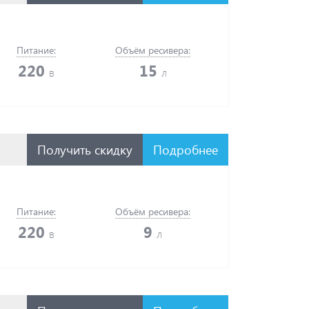
Питание:
Объём ресивера:
220
15
в
л
Получить скидку
Подробнее
Питание:
Объём ресивера:
220
9
в
л