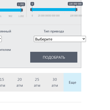
0
100 000 000
1 202
0
25 000 000
50 000 000
100 000 000
01
902
1 202
лянный
Тип привода
ителем
15
20
25
30
Еще
атм
атм
атм
атм