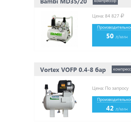
Bambi MD35/20
компрессор
Цена:
84 827
Производительнос
50
л/мин
Vortex VOFP 0.4-8 бар
компресс
Цена: По запросу
Производительнос
42
л/мин